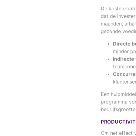
De kosten-bate
dat de invester
maanden, afhan
gezonde voedin
Directe b
minder pr
Indirecte
teamcohes
Concurre
klantense
Een hulpmidde
programma voo
bedrijfsgrootte
PRODUCTIVIT
Om het effect 