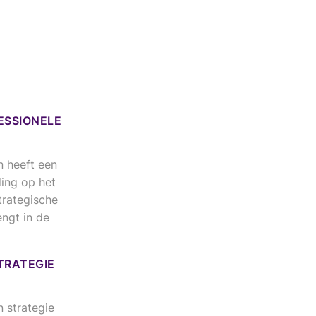
ESSIONELE
n heeft een
ding op het
trategische
ngt in de
TRATEGIE
 strategie