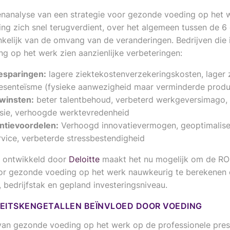
nanalyse van een strategie voor gezonde voeding op het w
ing zich snel terugverdient, over het algemeen tussen de 6
kelijk van de omvang van de veranderingen. Bedrijven die i
g op het werk zien aanzienlijke verbeteringen:
esparingen:
lagere ziektekostenverzekeringskosten, lager 
esenteïsme (fysieke aanwezigheid maar verminderde produc
 winsten:
beter talentbehoud, verbeterd werkgeversimago, 
ie, verhoogde werktevredenheid
ntievoordelen:
Verhoogd innovatievermogen, geoptimalis
rvice, verbeterde stressbestendigheid
l ontwikkeld door
Deloitte
maakt het nu mogelijk om de RO
r gezonde voeding op het werk nauwkeurig te berekenen 
, bedrijfstak en gepland investeringsniveau.
EITSKENGETALLEN BEÏNVLOED DOOR VOEDING
van gezonde voeding op het werk op de professionele pres