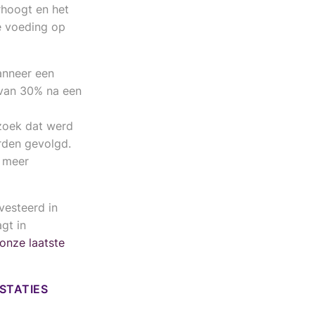
rhoogt en het
e voeding op
anneer een
 van 30% na een
zoek dat werd
rden gevolgd.
j meer
vesteerd in
gt in
 onze laatste
STATIES