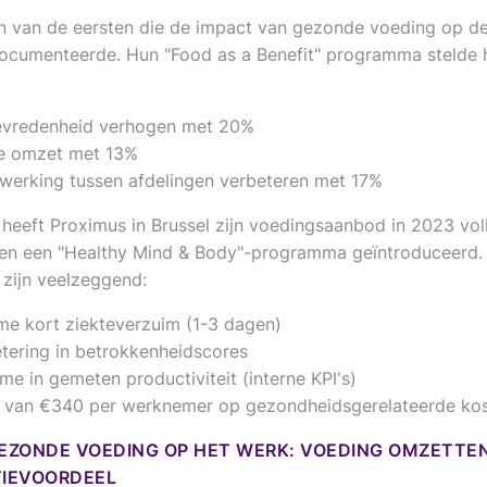
 van de eersten die de impact van gezonde voeding op de 
ocumenteerde. Hun "Food as a Benefit" programma stelde h
evredenheid verhogen met 20%
de omzet met 13%
erking tussen afdelingen verbeteren met 17%
s heeft Proximus in Brussel zijn voedingsaanbod in 2023 vol
n een "Healthy Mind & Body"-programma geïntroduceerd. 
zijn veelzeggend:
e kort ziekteverzuim (1-3 dagen)
tering in betrokkenheidscores
me in gemeten productiviteit (interne KPI's)
 van €340 per werknemer op gezondheidsgerelateerde ko
GEZONDE VOEDING OP HET WERK: VOEDING OMZETTEN
IEVOORDEEL