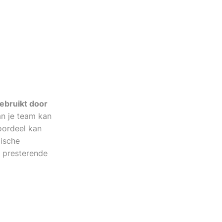
ebruikt door
n je team kan
oordeel kan
gische
 presterende