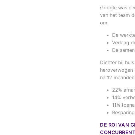
Google was een
van het team d
om:
De werkt
Verlaag 
De samenw
Dichter bij hui
heroverwogen e
na 12 maanden 
22% afnam
14% verbe
11% toena
Besparing
DE ROI VAN 
CONCURRENT