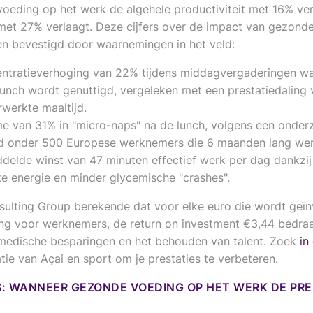
oeding op het werk de algehele productiviteit met 16% ve
met 27% verlaagt. Deze cijfers over de impact van gezond
n bevestigd door waarnemingen in het veld:
ntratieverhoging van 22% tijdens middagvergaderingen w
unch wordt genuttigd, vergeleken met een prestatiedaling
rwerkte maaltijd.
e van 31% in "micro-naps" na de lunch, volgens een onder
d onder 500 Europese werknemers die 6 maanden lang we
delde winst van 47 minuten effectief werk per dag dankzi
te energie en minder glycemische "crashes".
ulting Group berekende dat voor elke euro die wordt geïn
g voor werknemers, de return on investment €3,44 bedraa
, medische besparingen en het behouden van talent. Zoek
in
tie van Açai en sport om je prestaties te verbeteren.
: WANNEER GEZONDE VOEDING OP HET WERK DE PRE