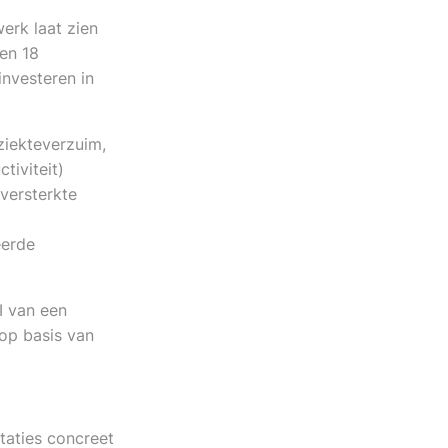
erk laat zien
 en 18
nvesteren in
ziekteverzuim,
tiviteit)
versterkte
eerde
I van een
op basis van
taties concreet