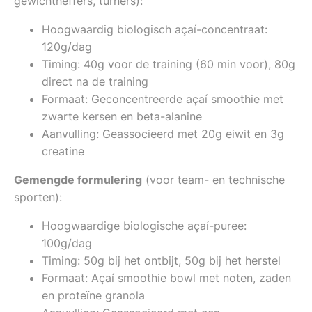
gewichtheffers, turners):
Hoogwaardig biologisch açaí-concentraat:
120g/dag
Timing: 40g voor de training (60 min voor), 80g
direct na de training
Formaat: Geconcentreerde açaí smoothie met
zwarte kersen en beta-alanine
Aanvulling: Geassocieerd met 20g eiwit en 3g
creatine
Gemengde formulering
(voor team- en technische
sporten):
Hoogwaardige biologische açaí-puree:
100g/dag
Timing: 50g bij het ontbijt, 50g bij het herstel
Formaat: Açaí smoothie bowl met noten, zaden
en proteïne granola