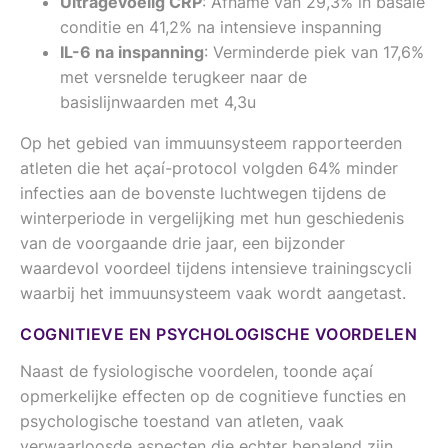
Ultragevoelig CRP
: Afname van 29,3% in basale
conditie en 41,2% na intensieve inspanning
IL-6 na inspanning
: Verminderde piek van 17,6%
met versnelde terugkeer naar de
basislijnwaarden met 4,3u
Op het gebied van immuunsysteem rapporteerden
atleten die het açaí-protocol volgden 64% minder
infecties aan de bovenste luchtwegen tijdens de
winterperiode in vergelijking met hun geschiedenis
van de voorgaande drie jaar, een bijzonder
waardevol voordeel tijdens intensieve trainingscycli
waarbij het immuunsysteem vaak wordt aangetast.
COGNITIEVE EN PSYCHOLOGISCHE VOORDELEN
Naast de fysiologische voordelen, toonde açaí
opmerkelijke effecten op de cognitieve functies en
psychologische toestand van atleten, vaak
verwaarloosde aspecten die echter bepalend zijn