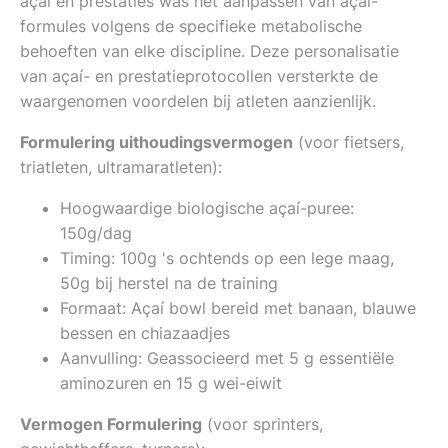
açaí en prestaties was het aanpassen van açaí-
formules volgens de specifieke metabolische
behoeften van elke discipline. Deze personalisatie
van açaí- en prestatieprotocollen versterkte de
waargenomen voordelen bij atleten aanzienlijk.
Formulering uithoudingsvermogen
(voor fietsers,
triatleten, ultramaratleten):
Hoogwaardige biologische açaí-puree:
150g/dag
Timing: 100g 's ochtends op een lege maag,
50g bij herstel na de training
Formaat: Açaí bowl bereid met banaan, blauwe
bessen en chiazaadjes
Aanvulling: Geassocieerd met 5 g essentiële
aminozuren en 15 g wei-eiwit
Vermogen Formulering
(voor sprinters,