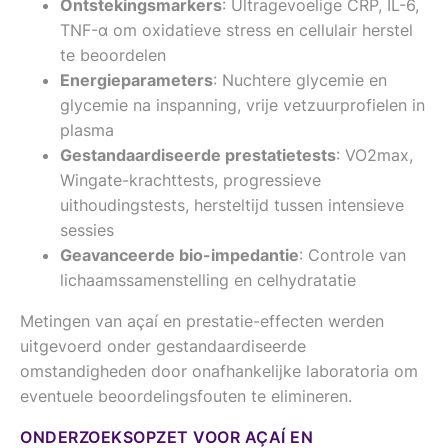
Ontstekingsmarkers
: Ultragevoelige CRP, IL-6,
TNF-α om oxidatieve stress en cellulair herstel
te beoordelen
Energieparameters
: Nuchtere glycemie en
glycemie na inspanning, vrije vetzuurprofielen in
plasma
Gestandaardiseerde prestatietests
: VO2max,
Wingate-krachttests, progressieve
uithoudingstests, hersteltijd tussen intensieve
sessies
Geavanceerde bio-impedantie
: Controle van
lichaamssamenstelling en celhydratatie
Metingen van açaí en prestatie-effecten werden
uitgevoerd onder gestandaardiseerde
omstandigheden door onafhankelijke laboratoria om
eventuele beoordelingsfouten te elimineren.
ONDERZOEKSOPZET VOOR AÇAÍ EN