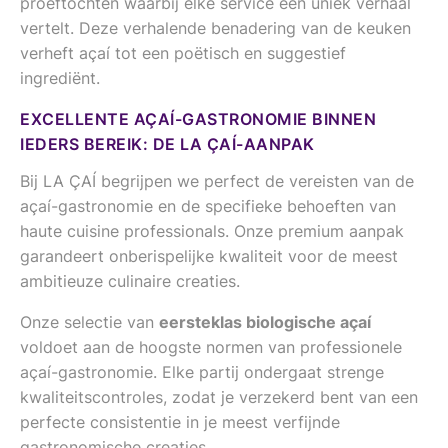
proeftochten waarbij elke service een uniek verhaal
vertelt. Deze verhalende benadering van de keuken
verheft açaí tot een poëtisch en suggestief
ingrediënt.
EXCELLENTE AÇAÍ-GASTRONOMIE BINNEN
IEDERS BEREIK: DE LA ÇAÍ-AANPAK
Bij LA ÇAÍ begrijpen we perfect de vereisten van de
açaí-gastronomie en de specifieke behoeften van
haute cuisine professionals. Onze premium aanpak
garandeert onberispelijke kwaliteit voor de meest
ambitieuze culinaire creaties.
Onze selectie van
eersteklas biologische açaí
voldoet aan de hoogste normen van professionele
açaí-gastronomie. Elke partij ondergaat strenge
kwaliteitscontroles, zodat je verzekerd bent van een
perfecte consistentie in je meest verfijnde
gastronomische creaties.