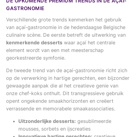
DE OPKOMENDE PREMIUM TRENDS IN DE AÇAÍ-
GASTRONOMIE
Verschillende grote trends kenmerken het gebruik
van açaí-gastronomie in de hedendaagse Belgische
culinaire scène. De eerste betreft de uitwerking van
kenmerkende desserts
waar açaí het centrale
element wordt van een met meesterschap
georkestreerde symfonie.
De tweede trend van de açaí-gastronomie richt zich
op de verwerking in hartige gerechten, een bijzonder
gewaagde aanpak die al het creatieve genie van
onze chef-koks onthult. Dit transgressieve gebruik
opent ongekende smaakhorizonten en creëert
verrassende en memorabele smaakassociaties.
Uitzonderlijke desserts:
gesublimeerde
mousses, sorbets en ijscreaties
Innovatieve hartige gerechten:
creatieve