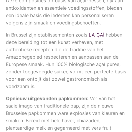
Deze composities op basis van açaí-bessen, rijk aan
antioxidanten en essentiële voedingsstoffen, bieden
een ideale basis die iedereen kan personaliseren
volgens zijn smaak en voedingsbehoeften.
In Brussel zijn etablissementen zoals
LA ÇAÍ
hebben
deze bereiding tot een kunst verheven, met
authentieke recepten die de traditie van het
Amazonegebied respecteren en aanpassen aan de
Europese smaak. Hun 100% biologische açaí puree,
zonder toegevoegde suiker, vormt een perfecte basis
voor een ontbijt dat zowel gastronomisch als
voedzaam is.
Opnieuw uitgevonden papkommen
: Ver van het
saaie imago van traditionele pap, zijn de nieuwe
Brusselse papkommen ware explosies van kleuren en
smaken. Bereid met hele haver, chiazaden,
plantaardige melk en gegarneerd met vers fruit,