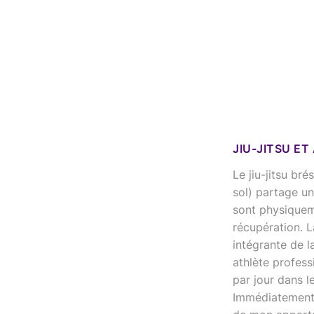
JIU-JITSU ET
Le jiu-jitsu br
sol) partage u
sont physiqueme
récupération. La
intégrante de l
athlète professi
par jour dans l
Immédiatement a