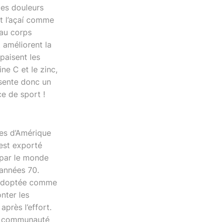
les douleurs
nt l’açaí comme
 au corps
 améliorent la
paisent les
ne C et le zinc,
ésente donc un
e de sport !
les d’Amérique
’est exporté
 par le monde
 années 70.
nt adoptée comme
onter les
près l’effort.
 la communauté