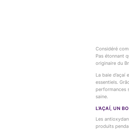
Considéré comme
Pas étonnant qu
originaire du Bré
La baie d’açaí 
essentiels. Grâ
performances s
saine.
L’AÇAÍ, UN B
Les antioxydant
produits pendan