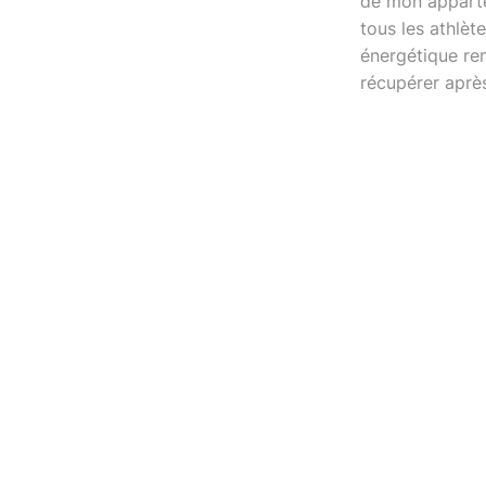
de mon appartem
tous les athlè
énergétique re
récupérer après 