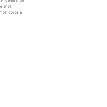
ier général de
Ce shot
 mon corps à