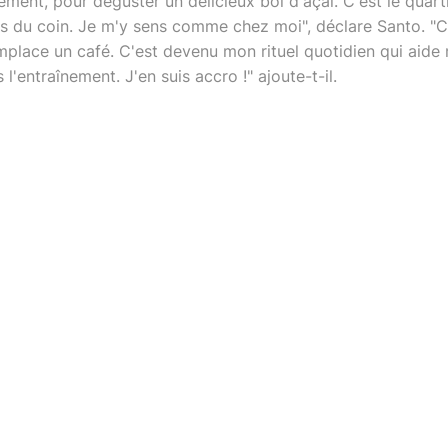
ent, pour déguster un délicieux bol d'açaí. C'est le quart
tes du coin. Je m'y sens comme chez moi", déclare Santo. "
mplace un café. C'est devenu mon rituel quotidien qui aide
l'entraînement. J'en suis accro !" ajoute-t-il.