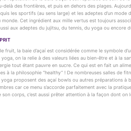
u-delà des frontières, et puis en dehors des plages. Aujourd’
uis les sportifs (au sens large) et les adeptes d’un mode d
 monde. Cet ingrédient aux mille vertus est toujours associ
aussi aux adeptes du jujitsu, du tennis, du yoga ou encore du
PRIT
le fruit, la baie d’açaí est considérée comme le symbole d’
yoga, on la relie à des valeurs liées au bien-être et à la san
ergie tout étant pauvre en sucre. Ce qui est en fait un alime
es à la philosophie “healthy” ! De nombreuses salles de fitn
 yoga proposent des açaí bowls ou autres préparations à b
embres car ce menu s’accorde parfaitement avec la pratique
 son corps, c’est aussi prêter attention à la façon dont on le