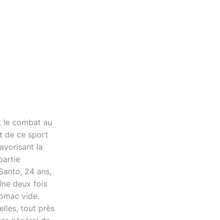
et le combat au
t de ce sport
avorisant la
partie
 Santo, 24 ans,
aîne deux fois
tomac vide.
lles, tout près