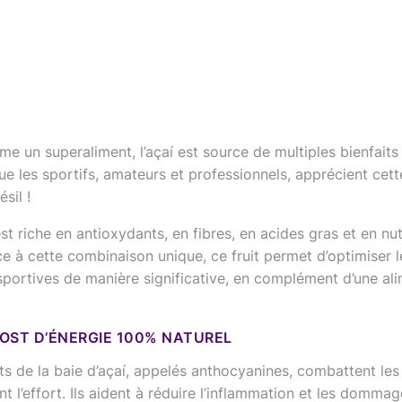
 un superaliment, l’açaí est source de multiples bienfaits 
e les sportifs, amateurs et professionnels, apprécient cet
sil !
est riche en antioxydants, en fibres, en acides gras et en nu
ce à cette combinaison unique, ce fruit permet d’optimiser l
portives de manière significative, en complément d’une al
OOST D’ÉNERGIE 100% NATUREL
s de la baie d’açaí, appelés anthocyanines, combattent les 
t l’effort. Ils aident à réduire l’inflammation et les dommage