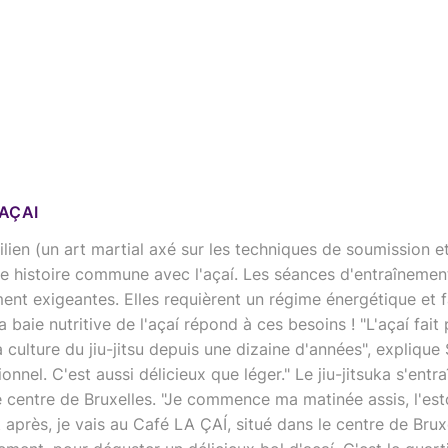
 AÇAI
ésilien (un art martial axé sur les techniques de soumission 
ne histoire commune avec l'açaí. Les séances d'entraînemen
nt exigeantes. Elles requièrent un régime énergétique et f
 baie nutritive de l'açaí répond à ces besoins ! "L'açaí fait 
a culture du jiu-jitsu depuis une dizaine d'années", explique
onnel. C'est aussi délicieux que léger." Le jiu-jitsuka s'entr
e centre de Bruxelles. "Je commence ma matinée assis, l'es
près, je vais au Café LA ÇAÍ, situé dans le centre de Bruxe