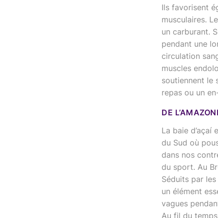
Ils favorisent 
musculaires. L
un carburant. S
pendant une lo
circulation san
muscles endolor
soutiennent le 
repas ou un en
DE L’AMAZONI
La baie d’açaí
du Sud où pouss
dans nos contr
du sport. Au Br
Séduits par les
un élément esse
vagues pendant 
Au fil du temps