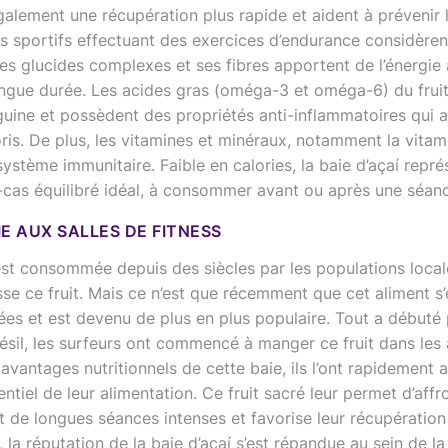
également une récupération plus rapide et aident à prévenir 
es sportifs effectuant des exercices d’endurance considère
es glucides complexes et ses fibres apportent de l’énergie
ngue durée. Les acides gras (oméga-3 et oméga-6) du fruit
guine et possèdent des propriétés anti-inflammatoires qui a
is. De plus, les vitamines et minéraux, notamment la vitami
système immunitaire. Faible en calories, la baie d’açaí repr
-cas équilibré idéal, à consommer avant ou après une séanc
E AUX SALLES DE FITNESS
 est consommée depuis des siècles par les populations loca
e ce fruit. Mais ce n’est que récemment que cet aliment s
ées et est devenu de plus en plus populaire. Tout a débuté
ésil, les surfeurs ont commencé à manger ce fruit dans les
 avantages nutritionnels de cette baie, ils l’ont rapideme
ntiel de leur alimentation. Ce fruit sacré leur permet d’affr
de longues séances intenses et favorise leur récupération a
, la réputation de la baie d’açaí s’est répandue au sein de