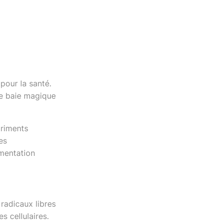
pour la santé.
te baie magique
triments
es
imentation
radicaux libres
s cellulaires.