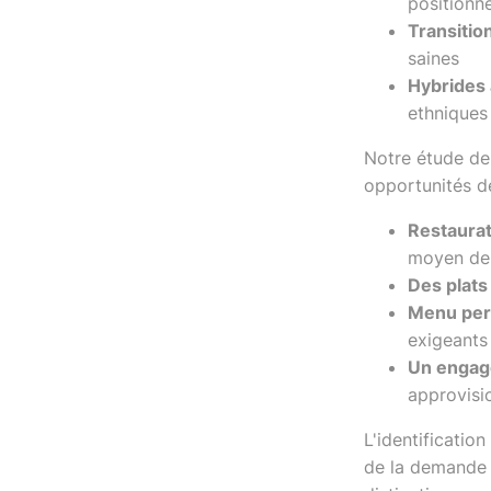
position
Transitio
saines
Hybrides 
ethniques
Notre étude de
opportunités d
Restaurat
moyen de 
Des plats
Menu per
exigeants
Un engage
approvis
L'identificatio
de la demande 