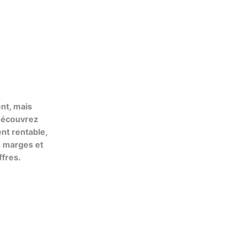
ent, mais
 Découvrez
nt rentable,
s marges et
ffres.