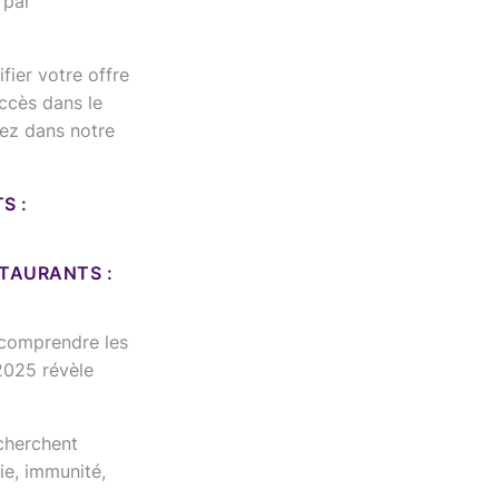
 par
fier votre offre
ccès dans le
ez dans notre
S :
TAURANTS :
n comprendre les
2025 révèle
cherchent
ie, immunité,