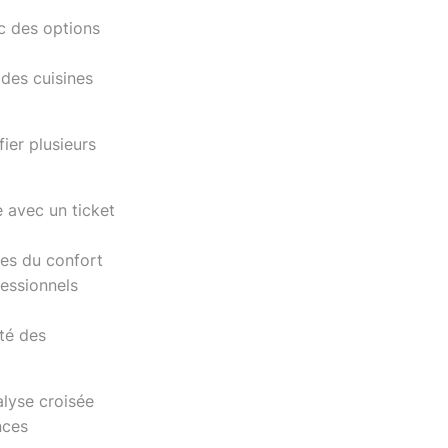
ec des options
 des cuisines
ier plusieurs
e avec un ticket
ues du confort
fessionnels
ité des
alyse croisée
nces