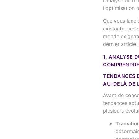
l'analyse du ma
l'optimisation 
Que vous lancie
existante, ces
monde exigeant
dernier article
1. ANALYSE 
COMPRENDRE
TENDANCES D
AU-DELÀ DE 
Avant de concev
tendances actu
plusieurs évolut
Transitio
désormais