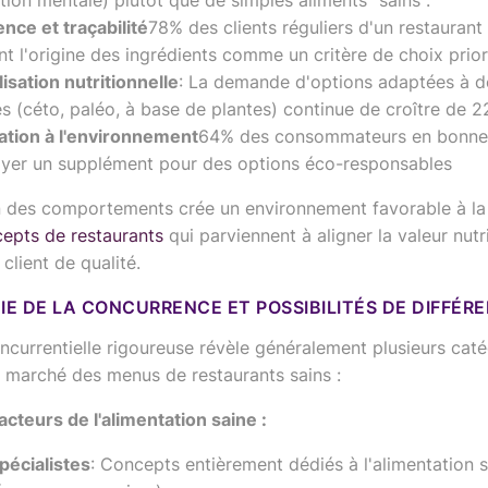
ion mentale) plutôt que de simples aliments "sains".
nce et traçabilité
78% des clients réguliers d'un restaurant
t l'origine des ingrédients comme un critère de choix prior
isation nutritionnelle
: La demande d'options adaptées à d
s (céto, paléo, à base de plantes) continue de croître de 2
sation à l'environnement
64% des consommateurs en bonne 
ayer un supplément pour des options éco-responsables
n des comportements crée un environnement favorable à la
epts de restaurants
qui parviennent à aligner la valeur nutri
client de qualité.
E DE LA CONCURRENCE ET POSSIBILITÉS DE DIFFÉR
currentielle rigoureuse révèle généralement plusieurs caté
e marché des menus de restaurants sains :
cteurs de l'alimentation saine :
pécialistes
: Concepts entièrement dédiés à l'alimentation 