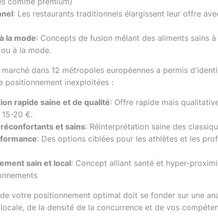
nés comme premium)
nnel
: Les restaurants traditionnels élargissent leur offre av
à la mode
: Concepts de fusion mêlant des aliments sains à
 ou à la mode.
 marché dans 12 métropoles européennes a permis d'identif
e positionnement inexploitées :
ion rapide saine et de qualité
: Offre rapide mais qualitativ
15-20 €.
 réconfortants et sains
: Réinterprétation saine des classiq
formance
: Des options ciblées pour les athlètes et les pro
ment sain et local
: Concept alliant santé et hyper-proxim
ionnements
n de votre positionnement optimal doit se fonder sur une an
locale, de la densité de la concurrence et de vos compéte