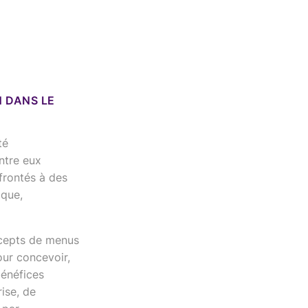
N DANS LE
té
ntre eux
nfrontés à des
ique,
ncepts de menus
our concevoir,
bénéfices
ise, de