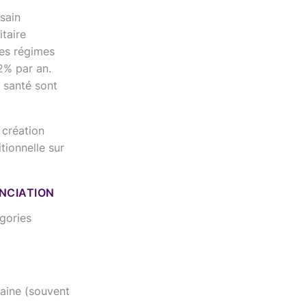
 sain
itaire
es régimes
2% par an.
santé sont
 création
tionnelle sur
ENCIATION
gories
saine (souvent