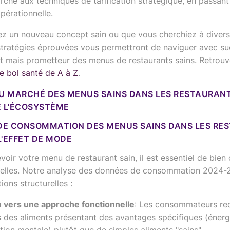
rché aux techniques de tarification stratégique, en passant
opérationnelle.
z un nouveau concept sain ou que vous cherchiez à diversi
 stratégies éprouvées vous permettront de naviguer avec su
 mais prometteur des menus de restaurants sains. Retrouv
le bol santé de A à Z
.
DU MARCHÉ DES MENUS SAINS DANS LES RESTAURANT
 L'ÉCOSYSTÈME
E CONSOMMATION DES MENUS SAINS DANS LES RES
L'EFFET DE MODE
oir votre menu de restaurant sain, il est essentiel de bie
elles. Notre analyse des données de consommation 2024-
ions structurelles :
n vers une approche fonctionnelle
: Les consommateurs re
 des aliments présentant des avantages spécifiques (énerg