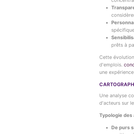
concentrat
Transpare
considèren
Personnal
spécifique
Sensibili
prêts à p
Cette évolutio
d'emplois.
conc
une expérience 
CARTOGRAPHI
Une analyse con
d'acteurs sur l
Typologie des a
De purs s