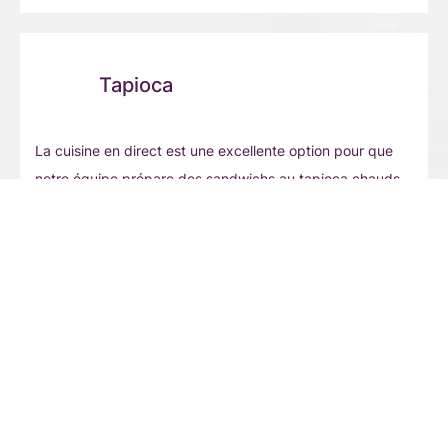
Tapioca
La cuisine en direct est une excellente option pour que
notre équipe prépare des sandwichs au tapioca chauds
et délicieux pour vos invités.
Pão de Queijo
Notre pain au fromage brésilien, chaud et caractéristique.
Tous vos invités vont l'adorer.